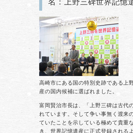
名：上野三碑世界記憶
高崎市にある国の特別史跡である上
産の国内候補に選ばれました。
富岡賢治市長は、「上野三碑は古代
れています。そして争い事無く渡来
ていたことを示している極めて貴重
き、世界記憶遺産に正式登録される