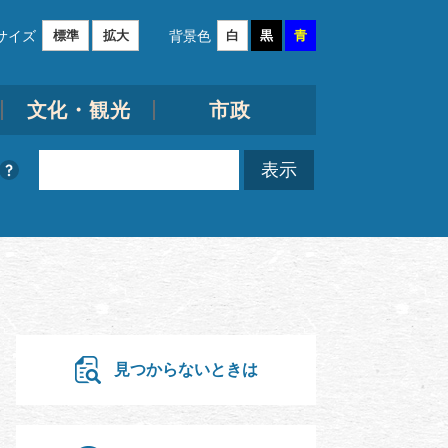
サイズ
背景色
標準
拡大
白
黒
青
文化・観光
市政
見つからないときは