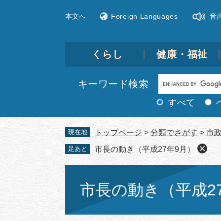
ペ
メ
本文へ
Foreign Languages
音
ー
ニ
ジ
ュ
の
ー
先
を
くらし
健康・福祉
頭
飛
で
ば
Google
キーワード検索
す。
し
カ
て
すべて
ス
本
文
タ
現在地
トップページ
>
分類でさがす
>
市
へ
ム
足あと
市長の動き（平成27年9月）
検
索
本
文
市長の動き（平成2