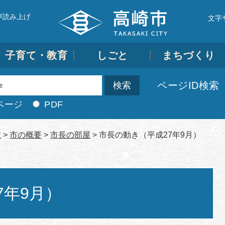
声読み上げ
文字
子育て・教育
しごと
まちづくり
ページID検索
ページ
PDF
政
>
市の概要
>
市長の部屋
>
市長の動き（平成27年9月）
7年9月）