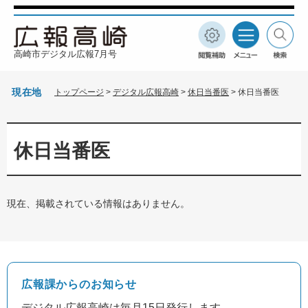
ペ
メ
ー
ニ
ジ
ュ
閲
メ
検
の
ー
高崎市デジタル広報7月号
覧
ニ
索
先
を
補
ュ
頭
飛
助
ー
現在地
トップページ
>
デジタル広報高崎
>
休日当番医
>
休日当番医
で
ば
す
し
本
。
て
文
本
休日当番医
文
へ
現在、掲載されている情報はありません。
デジタル広報高崎は毎月15日発行します。