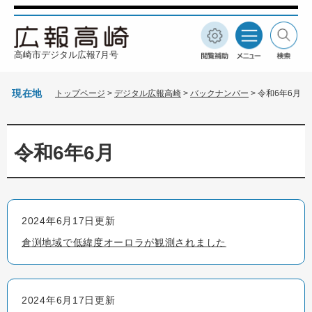
ペ
メ
ー
ニ
ジ
ュ
閲
メ
検
の
ー
高崎市デジタル広報7月号
覧
ニ
索
先
を
補
ュ
頭
飛
助
ー
現在地
トップページ
>
デジタル広報高崎
>
バックナンバー
>
令和6年6月
で
ば
す
し
本
。
て
文
本
令和6年6月
文
へ
2024年6月17日更新
倉渕地域で低緯度オーロラが観測されました
2024年6月17日更新