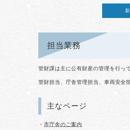
新
担当業務
管財課は主に公有財産の管理を行っ
管財担当、庁舎管理担当、車両安全
主なページ
・
市庁舎のご案内