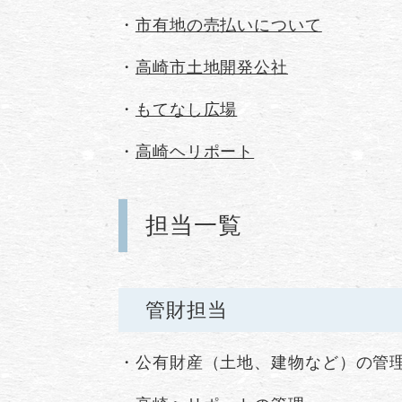
・
市有地の売払いについて
・
高崎市土地開発公社
・
もてなし広場
・
高崎ヘリポート
担当一覧
管財担当
・公有財産（土地、建物など）の管