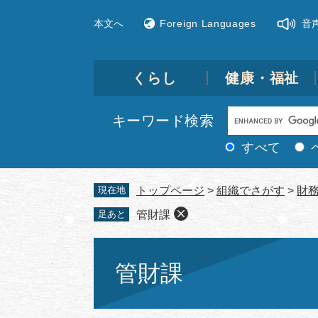
ペ
メ
本文へ
Foreign Languages
音
ー
ニ
ジ
ュ
の
ー
先
を
くらし
健康・福祉
頭
飛
で
ば
Google
キーワード検索
す。
し
カ
て
すべて
ス
本
文
タ
現在地
トップページ
>
組織でさがす
>
財
へ
ム
足あと
管財課
検
索
本
文
管財課