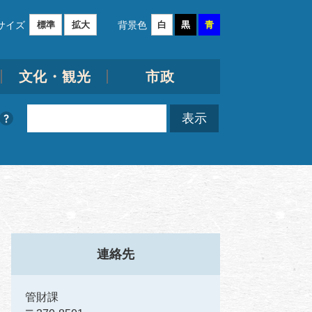
サイズ
背景色
標準
拡大
白
黒
青
文化・観光
市政
連絡先
管財課