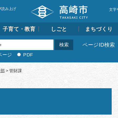
声読み上げ
文字
子育て・教育
しごと
まちづくり
ページID検索
ページ
PDF
務部
>
管財課