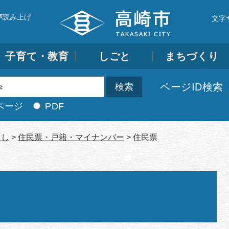
声読み上げ
文字
子育て・教育
しごと
まちづくり
ページID検索
ページ
PDF
らし
>
住民票・戸籍・マイナンバー
>
住民票