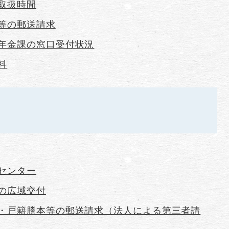
取扱時間
等の郵送請求
年金課の窓口受付状況
料
センター
の広域交付
・戸籍謄本等の郵送請求（法人による第三者請