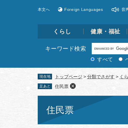
ペ
メ
本文へ
Foreign Languages
音
ー
ニ
ジ
ュ
の
ー
先
を
くらし
健康・福祉
頭
飛
で
ば
Google
キーワード検索
す。
し
カ
て
すべて
ス
本
文
タ
現在地
トップページ
>
分類でさがす
>
く
へ
ム
足あと
住民票
検
索
本
文
住民票