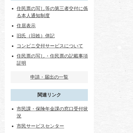
住民票の写し等の第三者交付に係
る本人通知制度
住居表示
旧氏（旧姓）併記
コンビニ交付サービスについて
住民票の写し・住民票の記載事項
証明
申請・届出の一覧
関連リンク
市民課・保険年金課の窓口受付状
況
市民サービスセンター