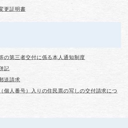
変更証明書
等の第三者交付に係る本人通知制度
併記
郵送請求
（個人番号）入りの住民票の写しの交付請求につ