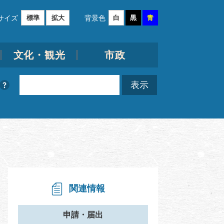
サイズ
背景色
標準
拡大
白
黒
青
文化・観光
市政
関連情報
申請・届出