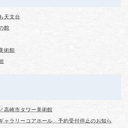
も天文台
の館
美術館
館
／高崎市タワー美術館
ギャラリーコアホール 予約受付停止のお知ら