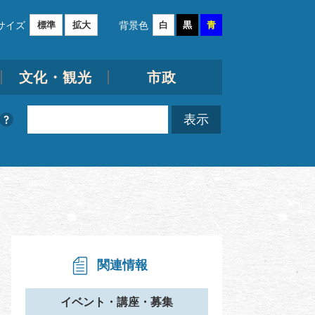
サイズ
背景色
標準
拡大
白
黒
青
文化・観光
市政
関連情報
イベント・講座・募集