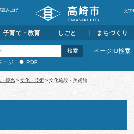
声読み上げ
文字
子育て・教育
しごと
まちづくり
ページID検索
ページ
PDF
化・観光
>
文化・芸術
>
文化施設・美術館