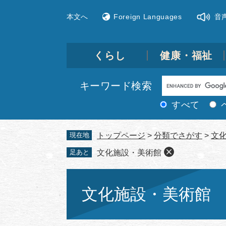
ペ
メ
本文へ
Foreign Languages
音
ー
ニ
ジ
ュ
の
ー
先
を
くらし
健康・福祉
頭
飛
で
ば
Google
キーワード検索
す。
し
カ
て
すべて
ス
本
文
タ
現在地
トップページ
>
分類でさがす
>
文
へ
ム
足あと
文化施設・美術館
検
索
本
文
文化施設・美術館