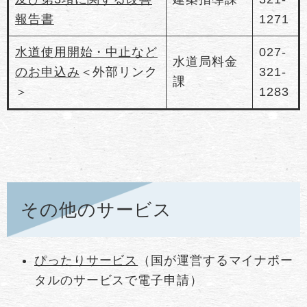
報告書
1271
水道使用開始・中止など
027-
水道局料金
のお申込み
＜外部リンク
321-
課
＞
1283
その他のサービス
ぴったりサービス
（国が運営するマイナポー
タルのサービスで電子申請）​