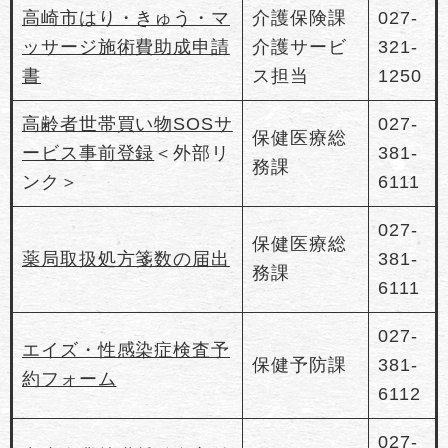
高崎市はり・きゅう・マ
介護保険課
027-
ッサージ施術費助成申請
介護サービ
321-
書
ス担当
1250
高齢者世帯買い物SOSサ
027-
保健医療総
ービス事前登録
＜外部リ
381-
務課
ンク＞
6111
027-
保健医療総
薬局取扱処方箋数の届出
381-
務課
6111
027-
エイズ・性感染症検査予
保健予防課
381-
約フォーム
6112
027-