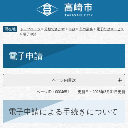
ペ
メ
ー
ニ
ジ
ュ
の
ー
先
を
現在地
トップページ
>
分類でさがす
>
市政
>
市の業務
>
電子行政サービス
頭
飛
>
電子申請
で
ば
す。
し
本
て
文
電子申請
本
文
へ
ページ内目次
ページID：0004651
更新日：2026年3月31日更新
電子申請による手続きについて