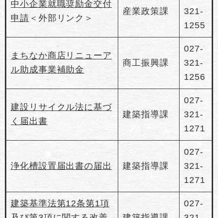
中小企業就職奨励金交付
産業政策課
321-
申請
＜外部リンク＞
1255
027-
まちなか商店リニューア
商工振興課
321-
ル助成事業補助金
1256
027-
建設リサイクル法に基づ
建築指導課
321-
く届出書
1271
027-
浄化槽設置届出書の届出
建築指導課
321-
1271
建築基準法第12条第1項
027-
及び第3項に関する改善
建築指導課
321-