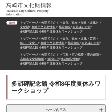
ペ
メ
ー
ニ
ジ
ュ
の
ー
トップページ
>
分類でさがす
>
文化・観光
>
歴史・文化財
>
先
を
文化財
>
高崎市文化財情報
>
施設紹介
>
多胡碑記念館
>
頭
飛
多胡碑記念館 令和8年度夏休みワークショップ
で
ば
トップページ
>
分類でさがす
>
文化・観光
>
文化・芸術
>
す。
し
催し（文化）
>
高崎市文化財情報
>
施設紹介
>
多胡碑記念館
>
て
多胡碑記念館 令和8年度夏休みワークショップ
本
トップページ
>
分類でさがす
>
市政
>
市の概要
>
市の施設
>
文
高崎市文化財情報
>
施設紹介
>
多胡碑記念館
>
へ
多胡碑記念館 令和8年度夏休みワークショップ
本
多胡碑記念館 令和8年度夏休みワ
文
ークショップ
ページ内目次