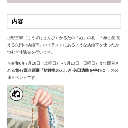
内容
上野三碑（こうずけさんぴ）かるたの「ぬ」の札、「布生産 支
える矢田の紡錘車」のイラストにあるような紡錘車を使った糸
つむぎ体験会を行います。
※令和8年7月18日（土曜日）～9月13日（日曜日）まで開催さ
れる
第47回企画展「紡錘車のふしぎ-矢田遺跡を中心に-」
の関
連イベントです。