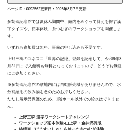
ページID：0092562
更新日：2026年8月7日更新
多胡碑記念館では夏休み期間中、館内をめぐって答えを探す漢
字クイズや、拓本体験、糸つむぎのワークショップを開催しま
す。
いずれも参加費は無料、事前の申し込みも不要です。
上野三碑のユネスコ「世界の記憶」登録を記念して、令和9年3
月31日まで入館料も無料となっておりますので、どうぞお気軽
にご参加ください。
※多胡碑記念館の敷地内には自動販売機がありませんので、水
分補給用の飲み物を念のためお持ちください。
ただし展示品保護のため、1階ホール以外での給水はできませ
ん。
上野三碑 漢字ワークシートチャレンジ
ワークショップ拓本体験‐山上碑・金井沢碑版
紡錘車（ぼうすいしゃ）を使った糸つむぎ体験