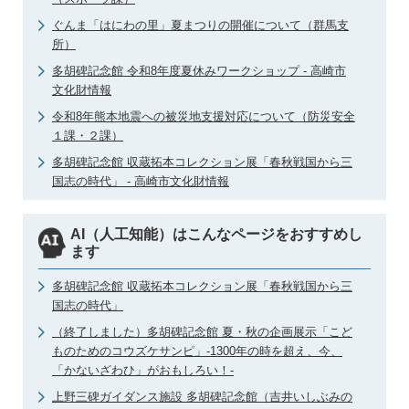
ぐんま「はにわの里」夏まつりの開催について（群馬支
所）
多胡碑記念館 令和8年度夏休みワークショップ - 高崎市
文化財情報
令和8年熊本地震への被災地支援対応について（防災安全
１課・２課）
多胡碑記念館 収蔵拓本コレクション展「春秋戦国から三
国志の時代」 - 高崎市文化財情報
AI（人工知能）はこんなページをおすすめし
ます
多胡碑記念館 収蔵拓本コレクション展「春秋戦国から三
国志の時代」
（終了しました）多胡碑記念館 夏・秋の企画展示「こど
ものためのコウズケサンピ」‐1300年の時を超え、今、
「かないざわひ」がおもしろい！‐
上野三碑ガイダンス施設 多胡碑記念館（吉井いしぶみの