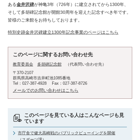
ある
金井沢碑
が神亀3年（726年）に建立されてから1300年、
そして多胡碑記念館が開館30周年を迎えた記念すべき年です。
皆様のご来館をお待ちしております。
特別史跡金井沢碑建立1300年記念事業のページはこちら
このページに関するお問い合わせ先
教育委員会
多胡碑記念館
代表問い合わせ先
〒370-2107
群馬県高崎市吉井町池1085番地
Tel：027-387-4928
Fax：027-387-8726
メールでのお問い合わせはこちら
このページを見ている人はこんなページも見
ています
市庁舎で健大高崎戦のパブリックビューイングを開催
（スポーツ課）