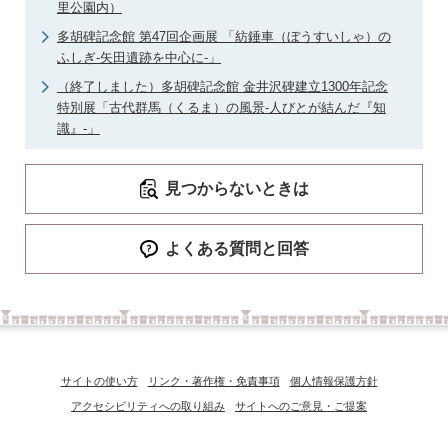
里公園内）
多胡碑記念館 第47回企画展 「紡錘車（ぼうすいしゃ）の
ふしぎ‐矢田遺跡を中心に‐」
（終了しました）多胡碑記念館 金井沢碑建立1300年記念
特別展「古代群馬（くるま）の風景‐人びとが結んだ『知
識』‐」
見つからないときは
よくある質問と回答
サイトの使い方
リンク・著作権・免責事項
個人情報保護方針
アクセシビリティへの取り組み
サイトへのご意見・ご提案