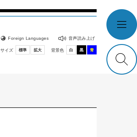
メ
ニ
Foreign Languages
音声読み上げ
ュ
ー
字サイズ
標準
拡大
背景色
白
黒
青
検
索