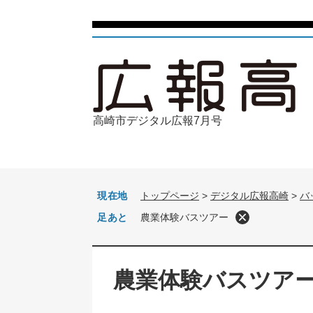
ペ
メ
ー
ニ
ジ
ュ
の
ー
先
を
頭
飛
で
ば
高崎市デジタル広報7月号
す
し
。
て
本
文
へ
現在地
トップページ
>
デジタル広報高崎
>
バ
足あと
農業体験バスツアー
本
文
農業体験バスツア