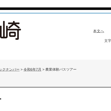
本文へ
文
ックナンバー
>
令和6年7月
>
農業体験バスツアー
ー