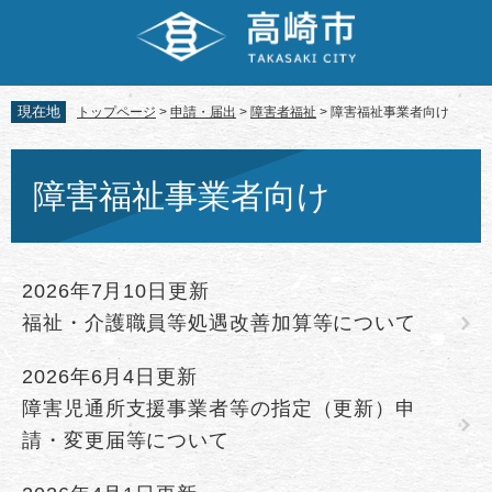
ペ
メ
ー
ニ
ジ
ュ
の
ー
先
を
現在地
トップページ
>
申請・届出
>
障害者福祉
>
障害福祉事業者向け
頭
飛
で
ば
本
す。
し
文
障害福祉事業者向け
て
本
文
へ
2026年7月10日更新
福祉・介護職員等処遇改善加算等について
2026年6月4日更新
障害児通所支援事業者等の指定（更新）申
請・変更届等について