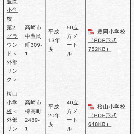
豊岡
小学
校
第2
高崎市
50立
平成
豊岡小学校
グラ
中豊岡
方メ
13年
（PDF形式
ウン
町309-
ート
度
752KB）
ド
＜
1
ル
外部
リン
ク＞
桜山
小学
高崎市
40立
平成
桜山小学校
校
＜
棟高町
方メ
20年
（PDF形式
外部
2489-
ート
度
648KB）
リン
1
ル