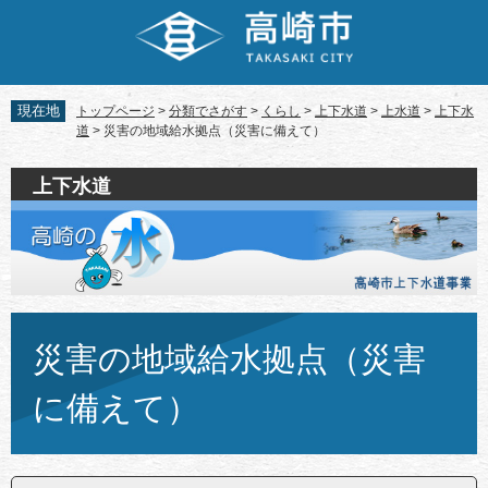
ペ
メ
ー
ニ
ジ
ュ
の
ー
先
を
現在地
トップページ
>
分類でさがす
>
くらし
>
上下水道
>
上水道
>
上下水
頭
飛
道
>
災害の地域給水拠点（災害に備えて）
で
ば
す。
し
上下水道
て
本
文
へ
本
文
災害の地域給水拠点（災害
に備えて）