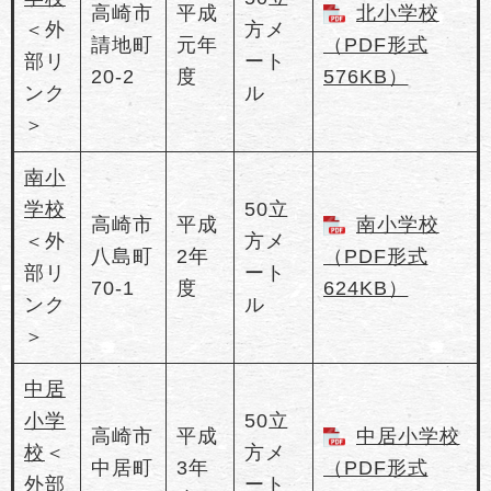
高崎市
平成
北小学校
＜外
方メ
請地町
元年
（PDF形式
部リ
ート
20-2
度
576KB）
ンク
ル
＞
南小
学校
50立
高崎市
平成
南小学校
＜外
方メ
八島町
2年
（PDF形式
部リ
ート
70-1
度
624KB）
ンク
ル
＞
中居
小学
50立
高崎市
平成
中居小学校
校
＜
方メ
中居町
3年
（PDF形式
外部
ート