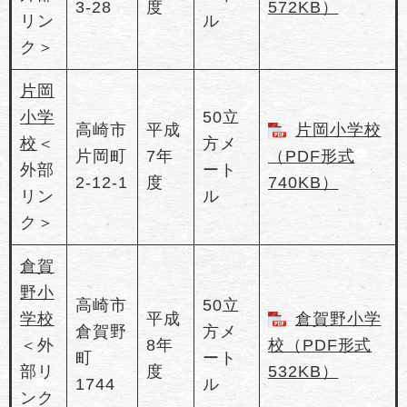
3-28
度
572KB）
リン
ル
ク＞
片岡
小学
50立
高崎市
平成
片岡小学校
校
＜
方メ
片岡町
7年
（PDF形式
外部
ート
2-12-1
度
740KB）
リン
ル
ク＞
倉賀
野小
高崎市
50立
学校
平成
倉賀野小学
倉賀野
方メ
＜外
8年
校（PDF形式
町
ート
部リ
度
532KB）
1744
ル
ンク