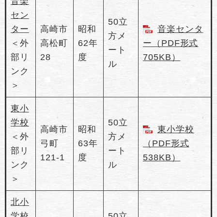
音楽
セン
50立
ター
高崎市
昭和
音楽センタ
方メ
＜外
高松町
62年
ー（PDF形式
ート
部リ
28
度
705KB）
ル
ンク
＞
東小
学校
50立
高崎市
昭和
東小学校
＜外
方メ
弓町
63年
（PDF形式
部リ
ート
121-1
度
538KB）
ンク
ル
＞
北小
学校
50立