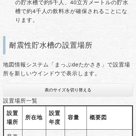
の貯水槽で約5千人、40立方メートルの貯水
槽で約4千人の飲料水が確保されることにな
ります。
耐震性貯水槽の設置場所
地図情報システム「まっぷdeたかさき」で設置場
所を新しいウインドウで表示します。
表のサイズを切り替える
設置場所一覧
設置
設置
所在地
容量
概要図
場所
年度