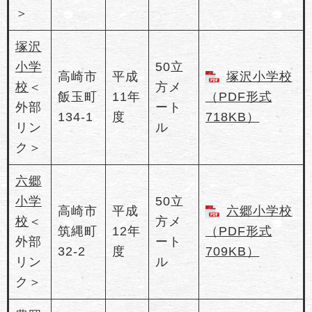
＞
塚沢
小学
50立
高崎市
平成
塚沢小学校
校
＜
方メ
飯玉町
11年
（PDF形式
外部
ート
134-1
度
718KB）
リン
ル
ク＞
六郷
小学
50立
高崎市
平成
六郷小学校
校
＜
方メ
筑縄町
12年
（PDF形式
外部
ート
32-2
度
709KB）
リン
ル
ク＞