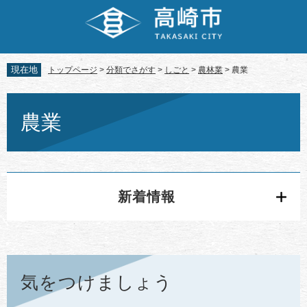
ペ
メ
ー
ニ
ジ
ュ
の
ー
先
を
現在地
トップページ
>
分類でさがす
>
しごと
>
農林業
>
農業
頭
飛
で
ば
本
す。
し
文
農業
て
本
文
へ
新着情報
気をつけましょう