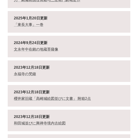
刀 銘備前国住長船与三左衛門尉祐定作
2025年1月20日更新
「東長大事」一巻
2024年9月24日更新
文永年中在銘の地蔵菩薩像
2023年12月18日更新
永福寺の梵鐘
2023年12月18日更新
櫻井家旧蔵「高崎城絵図並びに文書」 附箱2点
2023年12月18日更新
和田城並びに興禅寺境内古絵図