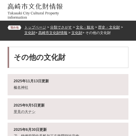
ペ
メ
ー
ニ
ジ
ュ
の
ー
トップページ
>
分類でさがす
>
文化・観光
>
歴史・文化財
>
先
を
文化財
>
高崎市文化財情報
>
文化財
>
その他の文化財
頭
飛
で
ば
す。
し
本
て
その他の文化財
文
本
文
へ
2025年11月13日更新
榛名神社
2025年9月5日更新
里見の大ナシ
2025年6月30日更新