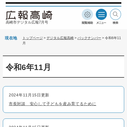
ペ
メ
ー
ニ
ジ
ュ
閲
メ
検
の
ー
高崎市デジタル広報7月号
覧
ニ
索
先
を
補
ュ
頭
飛
助
ー
現在地
トップページ
>
デジタル広報高崎
>
バックナンバー
>
令和6年11
で
ば
月
す
し
。
て
本
本
文
文
令和6年11月
へ
2024年11月15日更新
市長対談 安心して子どもを産み育てるために