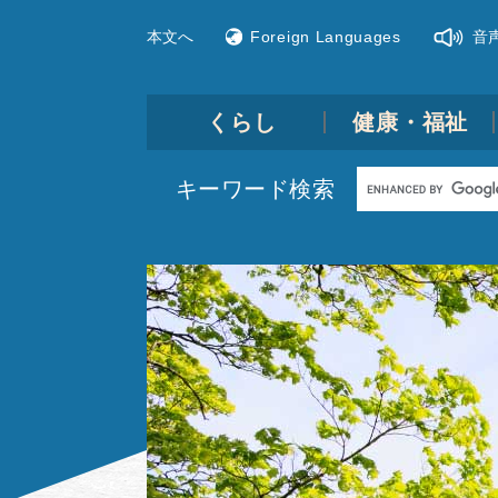
ペ
メ
本文へ
Foreign Languages
音
ー
ニ
ジ
ュ
の
ー
先
を
くらし
健康・福祉
頭
飛
で
ば
Google
キーワード検索
す。
し
カ
て
ス
本
本
文
タ
文
へ
ム
検
索