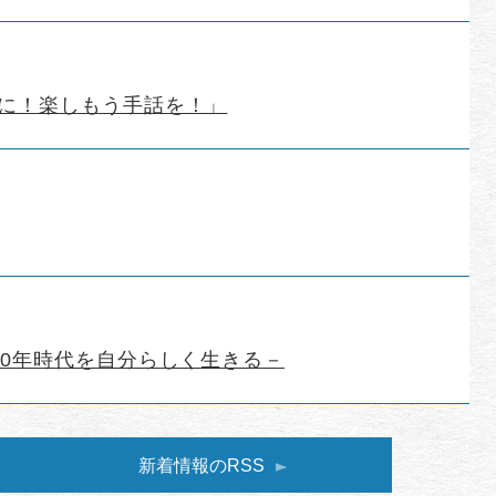
に！楽しもう手話を！」
00年時代を自分らしく生きる－
新着情報のRSS