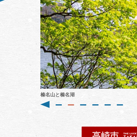
榛名山と榛名湖