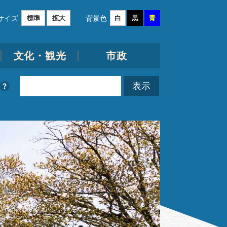
サイズ
背景色
標準
拡大
白
黒
青
文化・観光
市政