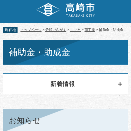
ペ
メ
ー
ニ
ジ
ュ
の
ー
先
を
現在地
トップページ
>
分類でさがす
>
しごと
>
商工業
>
補助金・助成金
頭
飛
で
ば
本
す。
し
文
補助金・助成金
て
本
文
へ
新着情報
お知らせ