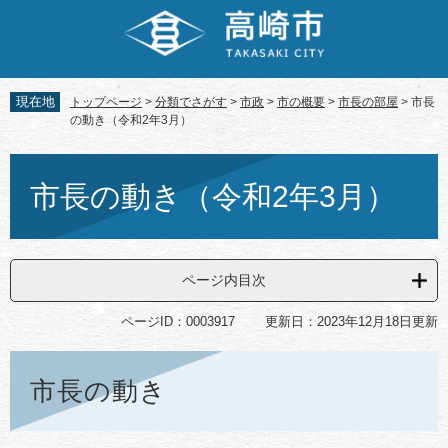
ペ
メ
ー
ニ
ジ
ュ
の
ー
先
を
現在地
トップページ
>
分類でさがす
>
市政
>
市の概要
>
市長の部屋
>
市長
頭
飛
の動き（令和2年3月）
で
ば
す。
し
本
て
文
市長の動き（令和2年3月）
本
文
へ
ページ内目次
ページID：0003917
更新日：2023年12月18日更新
市長の動き