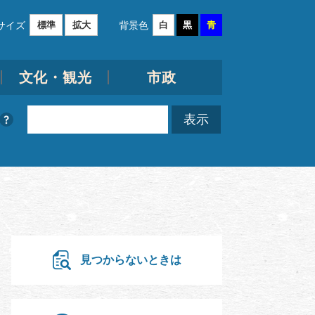
サイズ
背景色
標準
拡大
白
黒
青
文化・観光
市政
見つからないときは