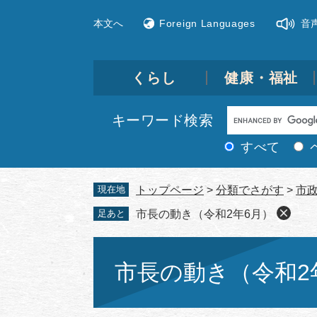
ペ
メ
本文へ
Foreign Languages
音
ー
ニ
ジ
ュ
の
ー
先
を
くらし
健康・福祉
頭
飛
で
ば
Google
キーワード検索
す。
し
カ
て
すべて
ス
本
文
タ
現在地
トップページ
>
分類でさがす
>
市
へ
ム
足あと
市長の動き（令和2年6月）
検
索
本
文
市長の動き（令和2