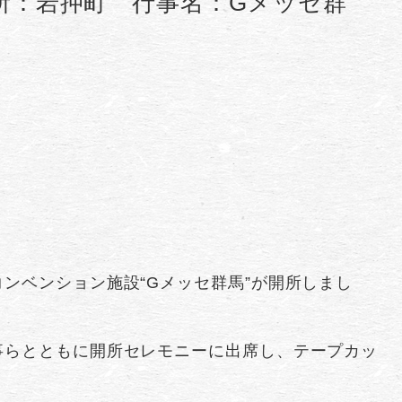
所：岩押町 行事名：Gメッセ群
ンベンション施設“Gメッセ群馬”が開所しまし
事らとともに開所セレモニーに出席し、テープカッ