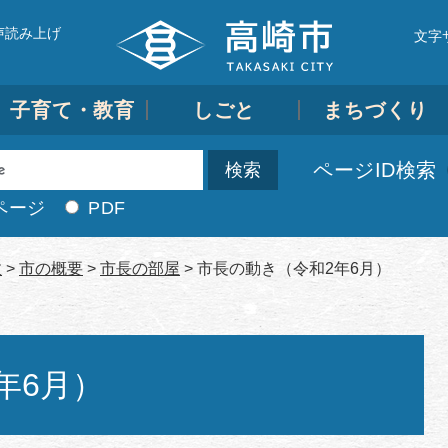
声読み上げ
文字
子育て・教育
しごと
まちづくり
ページID検索
ページ
PDF
政
>
市の概要
>
市長の部屋
>
市長の動き（令和2年6月）
年6月）