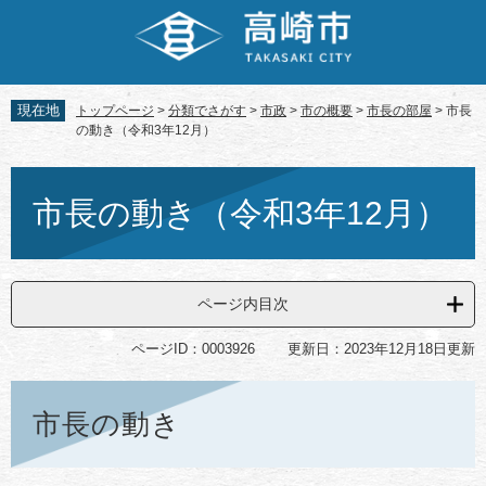
ペ
メ
ー
ニ
ジ
ュ
の
ー
先
を
現在地
トップページ
>
分類でさがす
>
市政
>
市の概要
>
市長の部屋
>
市長
頭
飛
の動き（令和3年12月）
で
ば
す。
し
本
て
文
市長の動き（令和3年12月）
本
文
へ
ページ内目次
ページID：0003926
更新日：2023年12月18日更新
市長の動き