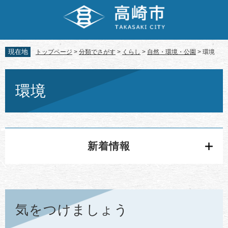
ペ
メ
ー
ニ
ジ
ュ
の
ー
先
を
現在地
トップページ
>
分類でさがす
>
くらし
>
自然・環境・公園
>
環境
頭
飛
で
ば
本
す。
し
文
環境
て
本
文
へ
新着情報
気をつけましょう