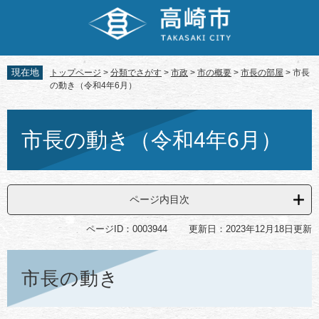
ペ
メ
ー
ニ
ジ
ュ
の
ー
先
を
現在地
トップページ
>
分類でさがす
>
市政
>
市の概要
>
市長の部屋
>
市長
頭
飛
の動き（令和4年6月）
で
ば
す。
し
本
て
文
市長の動き（令和4年6月）
本
文
へ
ページ内目次
ページID：0003944
更新日：2023年12月18日更新
市長の動き