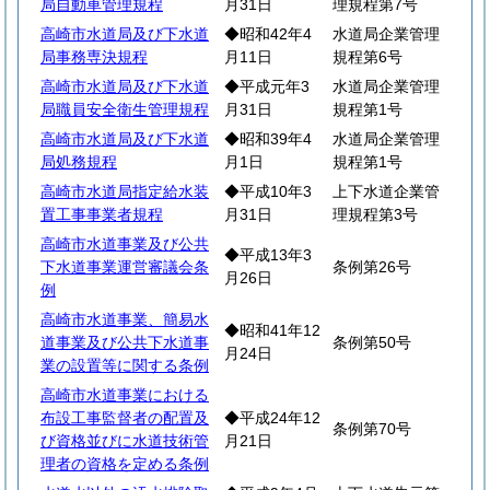
局自動車管理規程
月31日
理規程第7号
高崎市水道局及び下水道
◆昭和42年4
水道局企業管理
局事務専決規程
月11日
規程第6号
高崎市水道局及び下水道
◆平成元年3
水道局企業管理
局職員安全衛生管理規程
月31日
規程第1号
高崎市水道局及び下水道
◆昭和39年4
水道局企業管理
局処務規程
月1日
規程第1号
高崎市水道局指定給水装
◆平成10年3
上下水道企業管
置工事事業者規程
月31日
理規程第3号
高崎市水道事業及び公共
◆平成13年3
下水道事業運営審議会条
条例第26号
月26日
例
高崎市水道事業、簡易水
◆昭和41年12
道事業及び公共下水道事
条例第50号
月24日
業の設置等に関する条例
高崎市水道事業における
布設工事監督者の配置及
◆平成24年12
条例第70号
び資格並びに水道技術管
月21日
理者の資格を定める条例