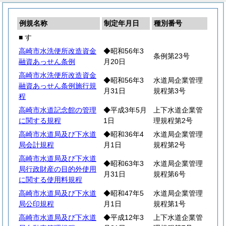
例規名称
制定年月日
種別番号
■ す
高崎市水洗便所改造資金
◆昭和56年3
条例第23号
融資あっせん条例
月20日
高崎市水洗便所改造資金
◆昭和56年3
水道局企業管理
融資あっせん条例施行規
月31日
規程第3号
程
高崎市水道記念館の管理
◆平成3年5月
上下水道企業管
に関する規程
1日
理規程第2号
高崎市水道局及び下水道
◆昭和36年4
水道局企業管理
局会計規程
月1日
規程第2号
高崎市水道局及び下水道
◆昭和63年3
水道局企業管理
局行政財産の目的外使用
月31日
規程第6号
に関する使用料規程
高崎市水道局及び下水道
◆昭和47年5
水道局企業管理
局公印規程
月1日
規程第1号
高崎市水道局及び下水道
◆平成12年3
上下水道企業管