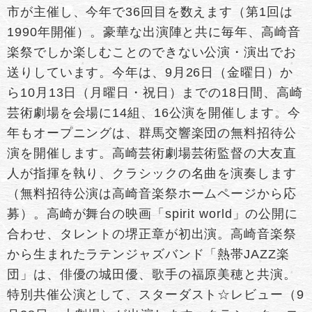
市が主催し、今年で36回目を数えます（第1回は
1990年開催）。豪華な出演陣と共に毎年、高崎音
楽祭でしか楽しむことのできない公演・演出でお
送りしています。今年は、9月26日（金曜日）か
ら10月13日（月曜日・祝日）までの18日間、高崎
芸術劇場を会場に14組、16公演を開催します。今
年もオープニングは、群馬交響楽団の無料招待公
演を開催します。高崎芸術劇場芸術監督の大友直
人が指揮を執り、クラシックの名曲を演奏します
（無料招待公演は高崎音楽祭ホームページから応
募）。高崎が舞台の映画「spirit world」の公開に
合わせ、タレントの堺正章が初出演。高崎音楽祭
から生まれたラテンジャズバンド「熱帯JAZZ楽
団」は、俳優の城田優、歌手の福原美穂と共演。
特別共催公演として、スターダスト☆レビュー（9