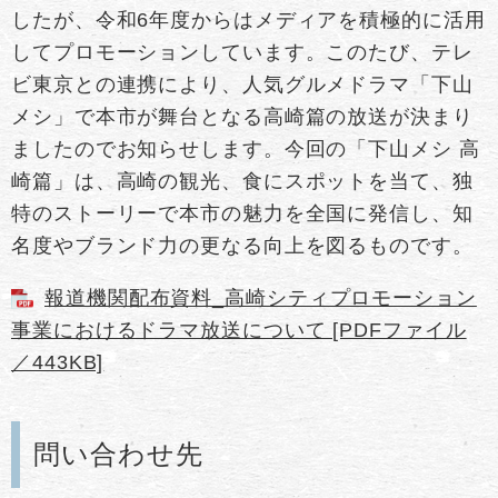
したが、令和6年度からはメディアを積極的に活用
してプロモーションしています。このたび、テレ
ビ東京との連携により、人気グルメドラマ「下山
メシ」で本市が舞台となる高崎篇の放送が決まり
ましたのでお知らせします。今回の「下山メシ 高
崎篇」は、高崎の観光、食にスポットを当て、独
特のストーリーで本市の魅力を全国に発信し、知
名度やブランド力の更なる向上を図るものです。
報道機関配布資料_高崎シティプロモーション
事業におけるドラマ放送について [PDFファイル
／443KB]
問い合わせ先