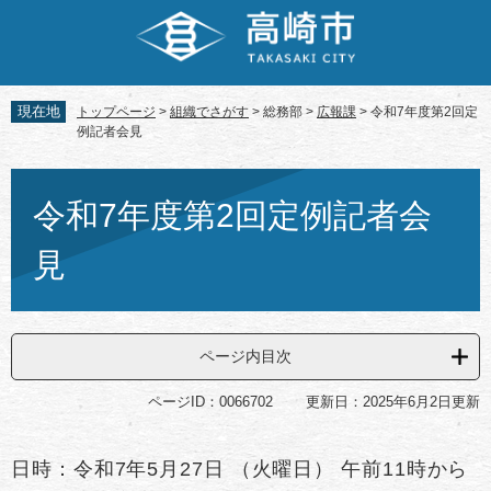
ペ
メ
ー
ニ
ジ
ュ
の
ー
先
を
現在地
トップページ
>
組織でさがす
>
総務部
>
広報課
>
令和7年度第2回定
頭
飛
例記者会見
で
ば
す。
し
本
て
文
令和7年度第2回定例記者会
本
文
見
へ
ページ内目次
ページID：0066702
更新日：2025年6月2日更新
日時：令和7年5月27日 （火曜日） 午前11時から