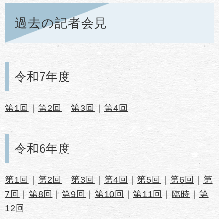
過去の記者会見
令和7年度
第1回
｜
第2回
｜
第3回
｜
第4回
令和6年度
第1回
｜
第2回
｜
第3回
｜
第4回
｜
第5回
｜
第6回
｜
第
7回
｜
第8回
｜
第9回
｜
第10回
｜
第11回
｜
臨時
｜
第
12回