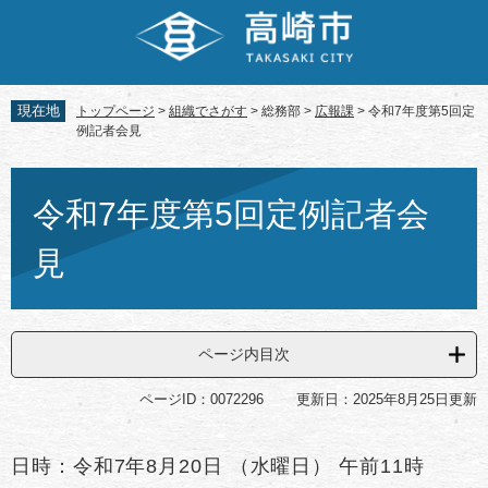
ペ
メ
ー
ニ
ジ
ュ
の
ー
先
を
現在地
トップページ
>
組織でさがす
>
総務部
>
広報課
>
令和7年度第5回定
頭
飛
例記者会見
で
ば
す。
し
本
て
文
令和7年度第5回定例記者会
本
文
見
へ
ページ内目次
ページID：0072296
更新日：2025年8月25日更新
日時：令和7年8月20日 （水曜日） 午前11時