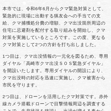
本市では、令和6年6月からクマ緊急対策として、
緊急的に現場に出動する猟友会への手当ての支
給、クマ捕獲処分費の増額、クマ出没箇所周辺の
住宅に忌避剤を配付する取り組みを開始し、クマ
対策を実施しているところです。この度、更なる
クマ対策として2つの方針を打ち出しました。
1つ目は、クマ出没情報の一元化を図るため、専用
ダイヤル「高崎市クマ出没ＳＯＳ緊急ダイヤル」
を開設いたします。専用ダイヤルの開設により、
クマ出没時の対応を迅速に実施し、クマ被害から
市民を守ります。
2つ目は、ドローンを活用したクマ対策です。赤外
線カメラ搭載ドローンで目撃情報周辺を調査する
ことで、生息状況を確認し、出没が増える春から