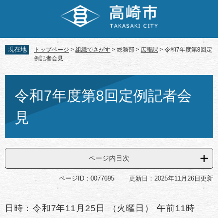
ペ
メ
ー
ニ
ジ
ュ
の
ー
先
を
現在地
トップページ
>
組織でさがす
>
総務部
>
広報課
>
令和7年度第8回定
頭
飛
例記者会見
で
ば
す。
し
本
て
文
令和7年度第8回定例記者会
本
文
見
へ
ページ内目次
ページID：0077695
更新日：2025年11月26日更新
日時：令和7年11月25日 （火曜日） 午前11時