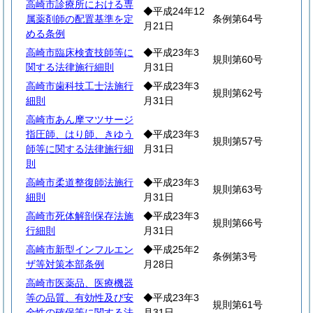
高崎市診療所における専
◆平成24年12
属薬剤師の配置基準を定
条例第64号
月21日
める条例
高崎市臨床検査技師等に
◆平成23年3
規則第60号
関する法律施行細則
月31日
高崎市歯科技工士法施行
◆平成23年3
規則第62号
細則
月31日
高崎市あん摩マツサージ
指圧師、はり師、きゆう
◆平成23年3
規則第57号
師等に関する法律施行細
月31日
則
高崎市柔道整復師法施行
◆平成23年3
規則第63号
細則
月31日
高崎市死体解剖保存法施
◆平成23年3
規則第66号
行細則
月31日
高崎市新型インフルエン
◆平成25年2
条例第3号
ザ等対策本部条例
月28日
高崎市医薬品、医療機器
等の品質、有効性及び安
◆平成23年3
規則第61号
全性の確保等に関する法
月31日